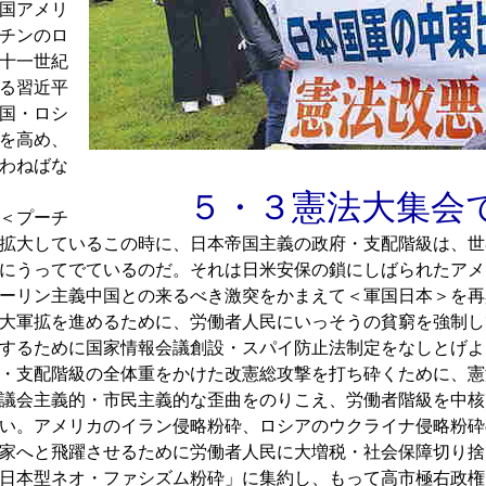
国アメリ
チンのロ
十一世紀
る習近平
国・ロシ
を高め、
わねばな
５・３憲法大集会
＜プーチ
拡大しているこの時に、日本帝国主義の政府・支配階級は、世
にうってでているのだ。それは日米安保の鎖にしばられたアメ
ーリン主義中国との来るべき激突をかまえて＜軍国日本＞を再
大軍拡を進めるために、労働者人民にいっそうの貧窮を強制し
するために国家情報会議創設・スパイ防止法制定をなしとげよ
・支配階級の全体重をかけた改憲総攻撃を打ち砕くために、憲
議会主義的・市民主義的な歪曲をのりこえ、労働者階級を中核
い。アメリカのイラン侵略粉砕、ロシアのウクライナ侵略粉砕
家へと飛躍させるために労働者人民に大増税・社会保障切り捨
日本型ネオ・ファシズム粉砕」に集約し、もって高市極右政権