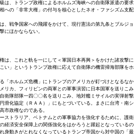
級は、トランプ政権によるホルムズ海峡への自衛隊派遣の要求
相への「非常大権」の付与を核心としたネオ・ファシズム支配
は、戦争国家への飛躍をかけて、現行憲法の第九条とブルジョ
撃にほかならない。
権は、これと軌を一にして＜軍国日本再興＞をかけた諸攻撃に
こい」というトランプ政権に応えて自衛隊の機雷掃海部隊をホ
る「ホルムズ危機」にトランプのアメリカが釘づけとなるなか
メリカ、フィリピンの両軍との軍事演習に日本国軍を送りこみ
自衛隊部隊一四〇〇名を送りこみ、地対艦ミサイルの実弾射撃
円滑化協定（ＲＡＡ）」にもとづいている。まさに台湾・南シ
高市政権なのである。
ーストラリア、ベトナムとの軍事協力を強化するために、護衛
の経済安全保障上の関係強化をはかろうと躍起となっているの
れ身動きがとれなくなっているトランプ帝国から対中国の「最