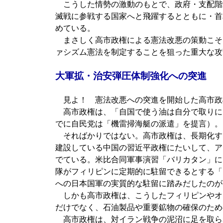
こうした情勢の激動のもとで、政府・支配階
滅戦に参戦する国家へと飛躍するとともに・首
めている。
まさしく高市政権による憲法改悪の策動こそ
ァシズム憲法を制定することを狙った重大な攻
大軍拡・治安弾圧体制強化への突進
見よ！ 憲法改悪への突進を開始した高市政
高市政権は、「自国で使う油は自分で取りに
でに自民党は「機雷掃海艇の派遣」を提言）。
そればかりではない。高市政権は、長期化す
建設している中国の習近平政権にたいして、ア
でている。米比合同軍事演習「バリカタン」に
隊がフィリピンに定期的に駐留できるとする「
への日本国軍の実質的な駐留に踏みだしたのが
しかも高市政権は、こうしたフィリピンやオ
だけでなく、石油製品や重要鉱物の確保のため
高市政権は、対イラン戦争の泥沼に足を取ら