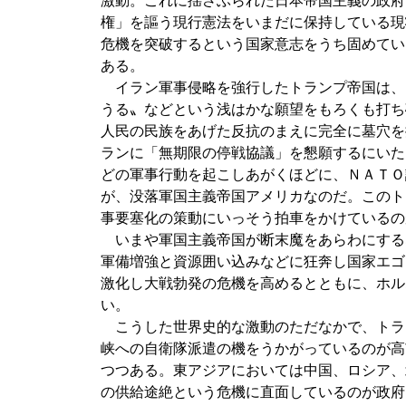
激動。これに揺さぶられた日本帝国主義の政府
権」を謳う現行憲法をいまだに保持している現
危機を突破するという国家意志をうち固めてい
ある。
イラン軍事侵略を強行したトランプ帝国は、
うる〟などという浅はかな願望をもろくも打ち
人民の民族をあげた反抗のまえに完全に墓穴を
ランに「無期限の停戦協議」を懇願するにいた
どの軍事行動を起こしあがくほどに、ＮＡＴＯ
が、没落軍国主義帝国アメリカなのだ。このト
事要塞化の策動にいっそう拍車をかけているの
いまや軍国主義帝国が断末魔をあらわにする
軍備増強と資源囲い込みなどに狂奔し国家エゴ
激化し大戦勃発の危機を高めるとともに、ホル
い。
こうした世界史的な激動のただなかで、トラ
峡への自衛隊派遣の機をうかがっているのが高
つつある。東アジアにおいては中国、ロシア、
の供給途絶という危機に直面しているのが政府