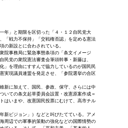
一年」と期限を区切った「４・１２自民党大
、「戦力不保持」「交戦権否認」を定める憲法
項の新設とに合わされている。
衆院事務局に緊急事態条項の「条文イメージ
自民党の衆院憲法審査会筆頭幹事・新藤は、
化」を理由にすすんで協力しているのが国民民
憲実現議員連盟を発足させ、「参院選挙の合区
維新に加えて、国民、参政、保守、さらには中
ついての条文起草委員会設置・改憲原案作成＝
トはいまや、改憲国民投票にむけて、高市チル
年新ビジョン」）などと叫びたてている。アメ
海周辺での軍事的策動の強化などの国際情勢の