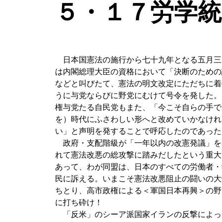
５・１７労学統
日本国憲法の施行から七十九年となる五月三
は内閣総理大臣の資格において「決断のための
などと叫びたて、憲法の明文改定にただちに着
うに与党ならびに野党にむけて号令を発した。
権与党たる自民党もまた、「今こそ自らの手で
を）時代にふさわしい形へと改めていかなけれ
い」と声明を発することで呼応したのであった
政府・支配階級が「一年以内の改憲発議」を
れて憲法改悪の総攻撃に踏みだしたという重大
あって、わが同盟は、日本のすべての労働者・
民に訴える。いまこそ憲法改悪阻止の闘いの大
ちとり、高市政権による＜軍国日本再興＞の野
に打ち砕け！
「反米」のシーア派国家イランの反撃によっ