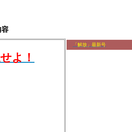
内容
「解放」最新号
止せよ！