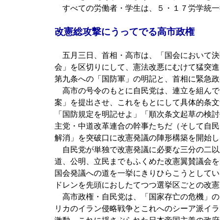
すべての労働者・学生は、５・１７労学統一
改憲総攻撃にうってでる高市政権
五月三日、首相・高市は、「国会において決
会」を区切りにして、憲法改悪にむけて猛突進
第九条への「国防軍」の明記と、首相に緊急政
高市の号令のもとに自民党は、連立を組んで
案」を提出させ、これをもとにして具体的条文
「国防規定を明記せよ」「順次条文起草の検討
主党・中道改革連合の幹事たちだ（そして自民
解消」を突破口に改憲発議の陣形構築を開始し
自民党が単独で改憲発議に必要な三分の二以
道、公明、立民までもふくめた改憲翼賛議会を
国会発議への道を一挙にきりひらこうとしてい
ドレンを先頭におしたてつつ選挙区ごとの改憲
高市政権・自民党は、「国家存亡の危機」の
リカのイラン侵略戦争とこれへのシーア派イラ