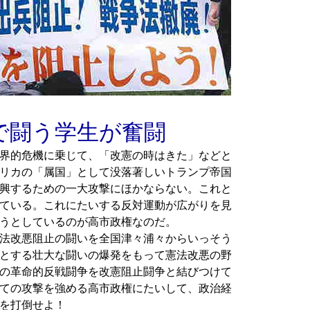
で闘う学生が奮闘
界的危機に乗じて、「改憲の時はきた」などと
リカの「属国」として没落著しいトランプ帝国
興するための一大攻撃にほかならない。これと
ている。これにたいする反対運動が広がりを見
うとしているのが高市政権なのだ。
法改悪阻止の闘いを全国津々浦々からいっそう
とする壮大な闘いの爆発をもって憲法改悪の野
の革命的反戦闘争を改憲阻止闘争と結びつけて
ての攻撃を強める高市政権にたいして、政治経
を打倒せよ！