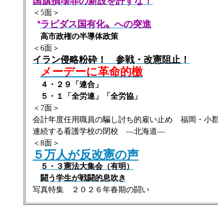
国旗損壊罪の新設を許すな！
＜5面＞
ラピダス国有化〟への突進
〝
高市政権の半導体政策
＜6面＞
イラン侵略粉砕！ 参戦・改憲阻止！
メーデーに革命的檄
４・２９「連合」
５・１「全労連」「全労協」
＜7面＞
会計年度任用職員の騙し討ち的雇い止め 福岡・小
連続する看護学校の閉校 ―北海道―
＜8面＞
５万人が反改憲の声
５・３憲法大集会（有明）
闘う学生が戦闘的息吹き
写真特集 ２０２６年春期の闘い