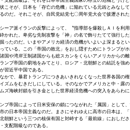
・支配階級は、それを日本帝国主義国家の存立の危機とうけと
状こそが、日本を「存亡の危機」に陥れている元凶とみなして
るのだ。それこそが、自民党結党七〇周年党大会で披瀝された
シーア派イランの反撃によって、〝指導部を爆殺しＡＩを利用
砕かれた。卑劣な先制攻撃を「神」の名で飾りたてて強行した
掘ったのだ。いまやアメリカ経済の危機がいよいよ深まるとい
っている。この「帝国の敗北」をおし隠すためにトランプがホ
諸国や湾岸王制諸国からも総スカンをくらいアメリカからの離
ランプ帝国の窮地をみてとり、ロシア・北朝鮮との結託を強め
が習近平中国である。
なかで、暴君トランプにつきあいきれなくなった世界各国の権
イズムをむきだしにしている。そのなかでアメリカと中・露の
ムズ海峡封鎖を引き金とした世界経済危機への突入をあらわに
ンプ帝国によって日米安保の鎖につながれた「属国」として、
市の日本帝国主義なのだ。まさにそれゆえに高市の日本は、「
北朝鮮という三つの核保有国と対峙する「最前線」におしださ
・支配階級なのである。