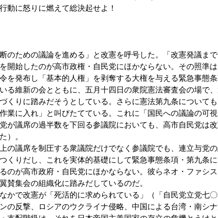
行動に怒りに燃えて総決起せよ！
断のための議論を進める」と改憲を呼号した。「改憲発議まで
を開始したのが高市政権・自民党にほかならない。その照準は
令を発布し「基本的人権」を剥奪する大権を与える緊急事態条
いる維新の会とともに、五月十四日の衆院憲法審査会の場で、
づくりに踏みだそうとしている。さらに憲法第九条についても
作業に入れ」と叫びたてている。これに「国民への議論の可視
党が議席の過半数を下回る参議院においても、高市自民党は改
た）。
上の議席を制圧する衆議院だけでなく参議院でも、連立与党の
つくりだし、これを実体的基礎にして緊急事態条項・第九条に
るのが高市政府・自民党にほかならない。彼らネオ・ファシス
翼賛集会の組織化に踏みだしているのだ。
なかで改憲が「死活的に求められている」（「自民党立党七〇
ンの反撃、ロシアのウクライナ侵略、中国による台湾・南シナ