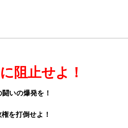
対に阻止せよ！
の闘いの爆発を！
政権を打倒せよ！