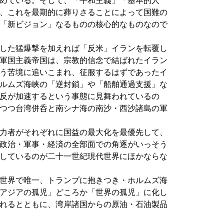
めている。そして、「平和主義」「基本的人
、これを最期的に葬りさることによって国難の
「新ビジョン」なるものの核心的なものなので
した猛爆撃を加えれば「反米」イランを転覆し
軍国主義帝国は、宗教的信念で結ばれたイラン
う苦境に追いこまれ、征服するはずであったイ
ルムズ海峡の「逆封鎖」や「船舶通過支援」な
反が加速するという事態に見舞われているの
つつ台湾併呑と南シナ海の南沙・西沙諸島の軍
力者がそれぞれに国益の最大化を最優先して、
政治・軍事・経済の全部面での角逐がいっそう
しているのが二十一世紀現代世界にほかならな
世界で唯一、トランプに抱きつき・ホルムズ海
アジアの孤児」どころか「世界の孤児」に化し
れるとともに、湾岸諸国からの原油・石油製品