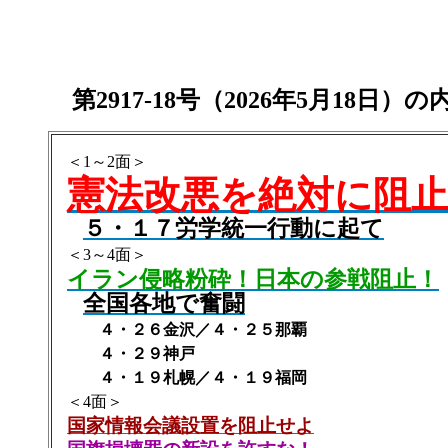
第2917-18号
（
2026年5月18日）の
＜1～2面＞
憲法改悪を絶対に阻
５・１７労学統一行動に起て
＜3～4面＞
イラン侵略粉砕！日本の参戦阻止！
全国各地で奮闘
４・２６金沢／４・２５那覇
４・２９神戸
４・１９札幌／４・１９福岡
＜4面＞
国家情報会議設置を阻止せよ