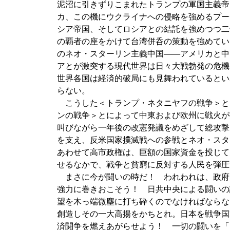
泥沼に引きずりこまれたトランプの軍国主義帝
カ、この機にウクライナへの侵略を強めるプー
シア帝国、そしてロシアとの結託を強めつつ二
の覇者の座をかけて台湾併呑の策動を強めてい
のネオ・スターリン主義中国――アメリカと中
アとが激突する現代世界は日々大戦勃発の危機
世界各国は経済的破局にも見舞われているとい
らない。
こうした＜トランプ・ネタニヤフの戦争＞と
ンの戦争＞とによって中東および欧州に戦火が
叫びながら一年後の改憲発議をめざして総攻撃
を支え、反米国家撲滅戦への参戦とネオ・スタ
あわせて高市政権は、巨額の国家資金を投じて
せるなかで、戦争と貧窮に反対する人民を弾圧
まさに今が闘いの時だ！ われわれは、政府
強力に巻きおこそう！ 日共中央による闘いの
望を木っ端微塵に打ち砕くのでなければならな
創造しその一大高揚をかちとれ。日本を戦争国
済闘争を燃えあがらせよう！ 一切の闘いを「