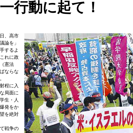
一行動に起て！
日、高市
議論を」
手するよ
これに政
（憲法
ばならな
。
射程に入
な局面に
学生・人
爆発をか
望を絶対
て戦争の